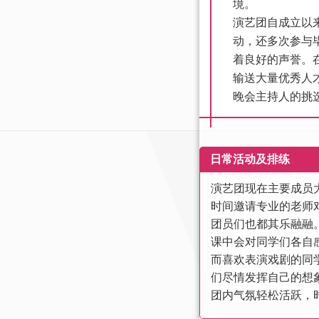
境。
演艺团自成立以
动，还多
次参与
着良好的声誉。
输送大量优秀人
晚会主持人的挑
日常活动及排练
演艺团现在主要成员
时间邀请专业的老师
团员们也都其乐融融
课中会对同学们各自
而喜欢表演戏剧的同
们尽情发挥自己的想
团内气氛轻松活跃，