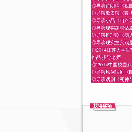
◎导演诗朗诵《祖
◎导演歌表演《致
◎导演小品《山路
◎导演现实题材话
◎导演推理剧《病
◎导演现实主义戏
◎2014江苏大
作品 指导老师
◎“2014中国校
◎导演原创话剧《阳
◎导演话剧《死神
获得奖项