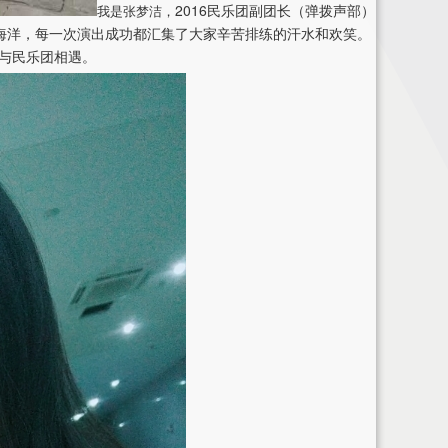
2016民乐团副团长（弹拨声部）
我是张梦洁，
海洋，每一次演出成功都汇集了大家辛苦排练的汗水和欢笑。
能与民乐团相遇。