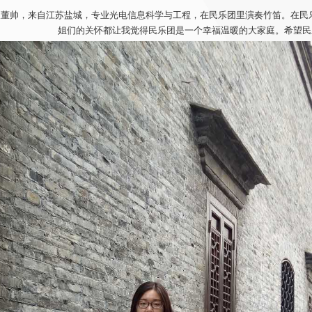
长董帅，来自江苏盐城，专业光电信息科学与工程，在民乐团里演奏竹笛。在民
姐们的关怀都让我觉得民乐团是一个幸福温暖的大家庭。希望民乐团越