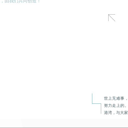
，由我们共同创造！
世上无难事
努力走上的
港湾，与大家