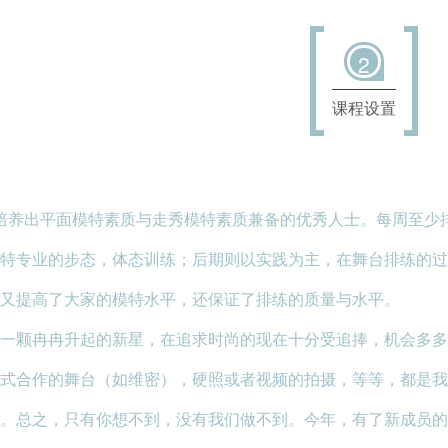
2
课程设置
培养出平面模特素质与走秀模特素质兼备的优秀人士。每周至少
特专业的步态，体态训练；后期则以实践为主，在舞台排练的过
又提高了大家的模特水平，还保证了排练的质量与水平。
一颗冉冉升起的新星，在追求时尚的现在十分受追捧，机会多多
式合作的舞台（如维密），硬照或者视频的拍摄，等等，都是我
。总之，只有你想不到，没有我们做不到。今年，有了新成员的