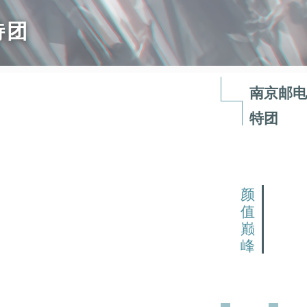
特团
南京邮电
特团
颜
值
巅
峰