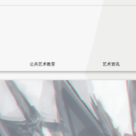
公共艺术教育
艺术资讯