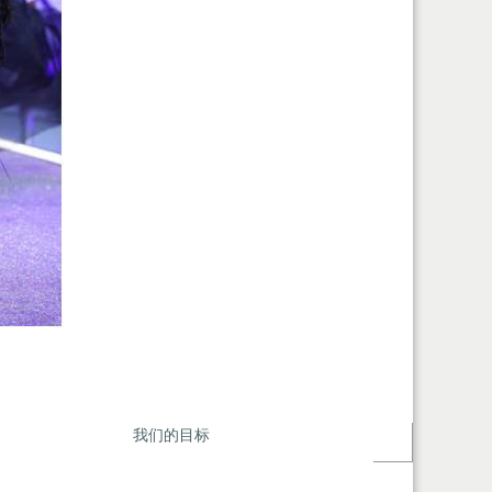
我们的目标