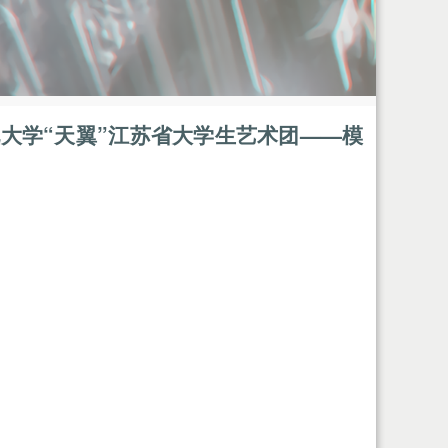
大学“天翼”江苏省大学生艺术团——模