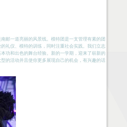
是南邮一道亮丽的风景线。模特团是一支管理有素的团
业的礼仪、模特的训练，同时注重社会实践。我们立志
基本功和出色的舞台经验。新的一学期，迎来了崭新的
大型的活动并且使你更多展现自己的机会，有兴趣的话