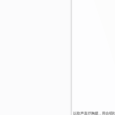
以歌声直抒胸臆，用合唱