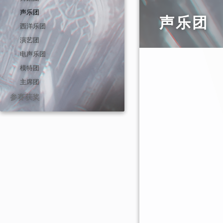
声乐团
声乐团
西洋乐团
演艺团
电声乐团
模特团
主席团
参赛获奖