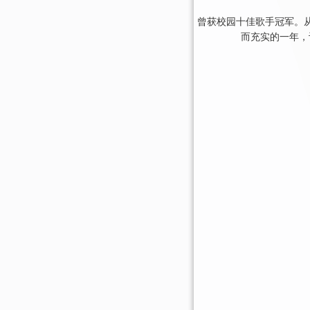
曾获校园十佳歌手冠军。
而充实的一年，