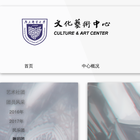
首页
中心概况
艺术社团
团员风采
2016年
2017年
民乐团
舞蹈团