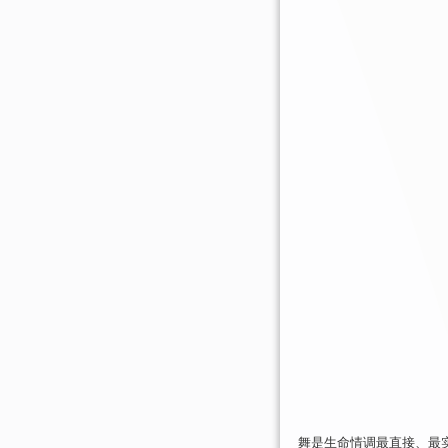
舞是生命情调最直接、最