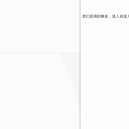
变幻莫测的舞姿，迷人就迷