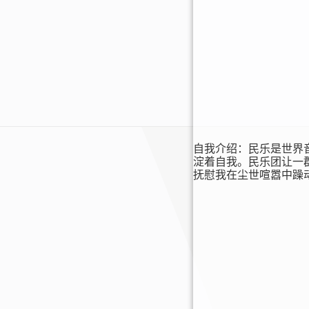
自我介绍：民乐是世界
淀着自我。民乐团让一
抚慰我在尘世喧嚣中躁