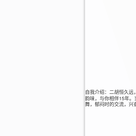
自我介绍：
二胡恒久远
15
韵味，与你相伴
年。
舞，郁闷时的交流，兴