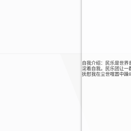
自我介绍：民乐是世界
淀着自我。民乐团让一
抚慰我在尘世喧嚣中躁