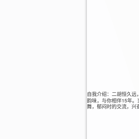
自我介绍：
二胡恒久远
15
韵味，与你相伴
年。
舞，郁闷时的交流，兴