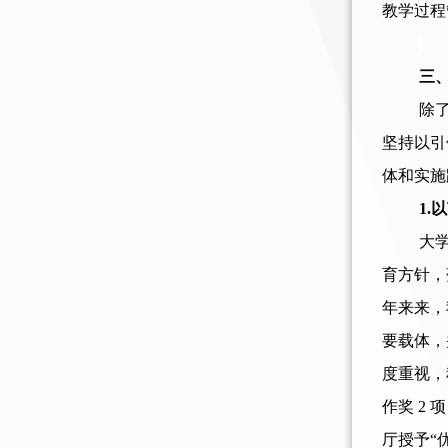
教学过程
三
除
坚持以引
体和实施
1.
以
大
育方针，
年来来，
要载体，
度重视，
作奖 2
厅授予“