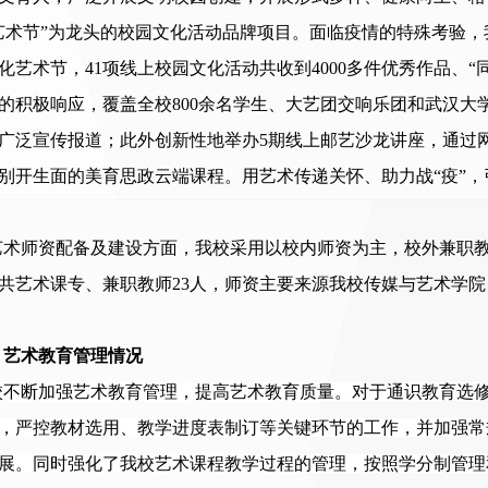
艺术节”为龙头的校园文化活动品牌项目。面临疫情的特殊考验，
化艺术节，41项线上校园文化活动共收到4000多件优秀作品、
的积极响应，覆盖全校800余名学生、大艺团交响乐团和武汉大学
广泛宣传报道；此外创新性地举办5期线上邮艺沙龙讲座，通过
别开生面的美育思政云端课程。用艺术传递关怀、助力战“疫”
艺术师资配备及建设方面，我校采用以校内师资为主，校外兼职
共艺术课专、兼职教师
23
人，师资主要来源我校传媒与艺术学院
、艺术教育管理情况
校
不断加强艺术教育管理，提高艺术教育质量。对于通识教育选
，严控教材选用、教学进度表制订等关键环节的工作，并加强常
展。同时强化了
我
校艺术课程教学过程的管理，按照学分制管理