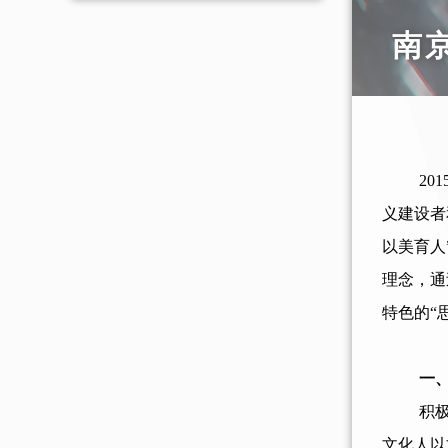
南
2
义建设者
以美育人
理念，通
特色的“
一
积
文化人以