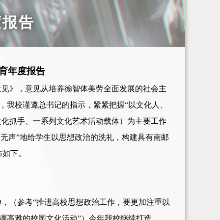
度报告
育年度报告
意见》，
意见
从培养德智体美劳全面发展的社会主
年，我校
谨遵总书记的指示，紧紧把握
“以文化人、
文化抓手、一系列文化艺术活动载体）为主要工作
细无声”地给学生以思想政治的洗礼，构建具有南邮
布如下。
神，（
参考
“推进高校思想政治工作，要更加注重以
调高雅的校园文化活动”）今年我
校
继续打造