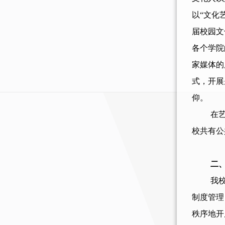
以
“文化
届校园文
各个学院
家媒体的
式，开展
仰。
在
校共有公
二
我
制度管理
秩序地开