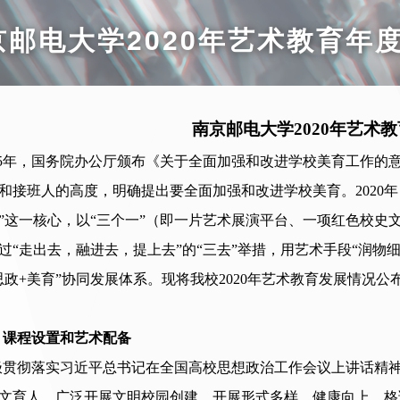
京邮电大学2020年艺术教育年
南京邮电大学
20
20
年艺术教
015年，国务院办公厅颁布《关于全面加强和改进学校美育工作的
和接班人的高度，明确提出要全面加强和改进学校美育。
2020
”这一核心，以“三个一”（即一片艺术展演平台、一项红色校史
过“走出去，融进去，提上去”的“三去”举措，用艺术手段“润物
思政+美育”协同发展体系。现将我校
2020
年艺术教育发展情况公
、课程设置和艺术配备
极贯彻落实习近平总书记在全国高校思想政治工作会议上讲话精
文育人，广泛开展文明校园创建，开展形式多样、健康向上、格