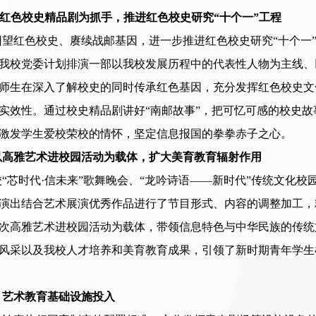
.以红色校史精品剧为抓手，推进红色校史研究“十个一”工程
回望红色校史、赓续战邮基因，进一步推进红色校史研究
“十个
我
校党委计划排演一部以我校发展历程中的代表性人物为主线、
师生在深入了解校史的同时传承红色基因，充分发挥红色校史文
实效性。通过校史精品剧讲好
“南邮故事”，把可忆可感的校史
激发学生爱校荣校的情怀，坚定信息报国的拳拳赤子之心。
以高雅艺术进校园活动为载体，扩大美育教育辐射作用
校
“芯时代·信未来”歌舞晚会、“龙吟诗语——新时代”传统文化
演出结合艺术展演优秀作品进行了节目形式、内容的调整加工，
次高雅艺术进校园活动为载体，带领信息特色与中华民族的传统
风采以及我校人才培养和美育教育成果，引领
了
新时期青年学生
、艺术教育基础设施投入