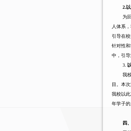
2
为
人体系，
引导在校
针对性和
中，引导
3.
我
目。本次
我
校
以此
年学子的
四