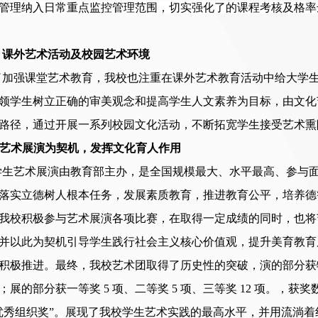
管理纳入日常重点监控管理范围，切实强化了的课程考核及格率
、课外艺术活动及校园艺术环境
了加强课堂艺术教育，
我
校也注重在课外艺术教育活动中给大学
领学生树立正确的审美观念和提高学生人文素养为目标，由文化
路径，通过开展一系列校园文化活动，不断拓宽学生接受艺术熏
艺术展演为契机，发挥文化育人作用
学生艺术展演由教育部主办，是全国规模最大、水平最高、参与
落实立德树人根本任务，发展素质教育，推进教育公平，培养德
我校积极参与艺术展演各项比赛，在取得
一定
成绩的同时，也将
并以此为契机引导学生践行社会主义核心价值观，提升美育
教育
积极推进。
最终，我校艺术团
取得了历史性的突破，演的部分获
 项；展的部分获一等奖 5 项、二等奖 5 项、三等奖 12 项。
优秀组织奖”。
展现
了
我校学生艺术实践的最高水平，并用流淌着